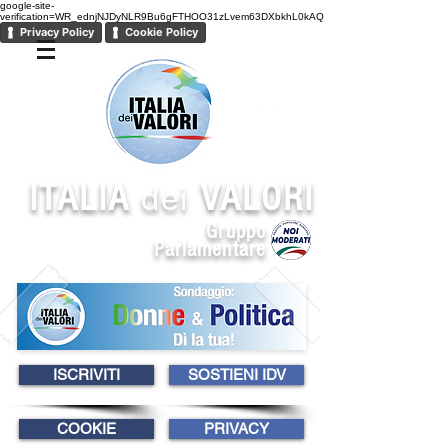
google-site-
verification=WR_ednjNJDyNLR9Bu6gFTHOO31zLvem63DXbkhL0kAQ
Privacy Policy
Cookie Policy
ITALIA
VALORI
dei
Gruppo
Parlamentare
ISCRIVITI
SOSTIENI IDV
COOKIE
PRIVACY