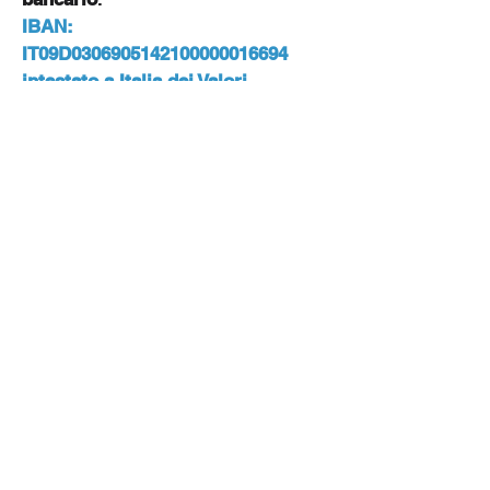
IBAN:
IT09D0306905142100000016694
intestato a Italia dei Valori
causale: Tesseramento cumulativo
IDV
Inviare quindi all’indirizzo mail
tesoreria.italiadeivalori@gmail.co
m
copia del bonifico con
l’indicazione dei tesserati,
indicando per ognuno: nome,
cognome, luogo e data di nascita,
indirizzo postale ed e-mail.
Iscriviti alla nostra