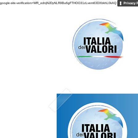
Privacy 
google-site-verification=WR_ednjNJDyNLR9Bu6gFTHOO31zLvem63DXbkhL0kAQ
HOME
TRASPAR