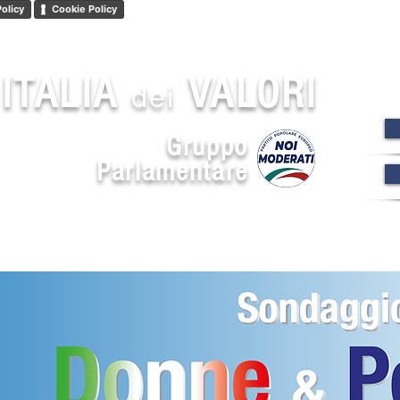
Policy
Cookie Policy
ITALIA
VALORI
dei
Gruppo
Parlamentare
ENZA
NOI
ISCRIVITI
SOS