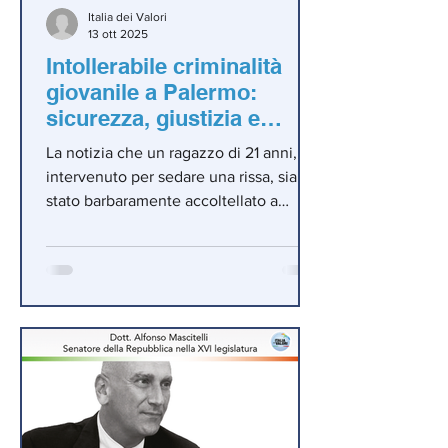
Italia dei Valori
13 ott 2025
Intollerabile criminalità
giovanile a Palermo:
sicurezza, giustizia e
legittima difesa
La notizia che un ragazzo di 21 anni,
intervenuto per sedare una rissa, sia
stato barbaramente accoltellato a
sangue freddo è un fatto che non può
essere tollerato. Non è più accettabile
che chi esce da casa debba temere per
la propria vita nel momento in cui
agisce per la pace.