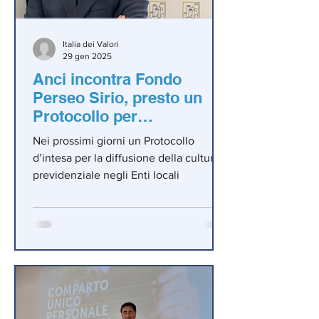
Italia dei Valori
29 gen 2025
Anci incontra Fondo
Perseo Sirio, presto un
Protocollo per
promuovere la cultura
Nei prossimi giorni un Protocollo
previdenziale
d’intesa per la diffusione della cultura
previdenziale negli Enti locali