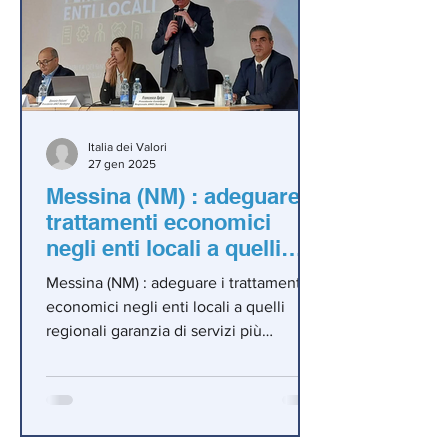
Italia dei Valori
27 gen 2025
Messina (NM) : adeguare i
trattamenti economici
negli enti locali a quelli
regionali garanzia di
Messina (NM) : adeguare i trattamenti
servizi più efficienti per i
economici negli enti locali a quelli
cittadini.
regionali garanzia di servizi più
efficienti per i cittadini.