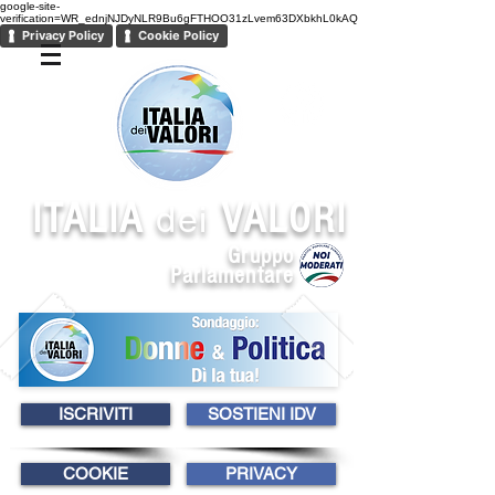
google-site-
verification=WR_ednjNJDyNLR9Bu6gFTHOO31zLvem63DXbkhL0kAQ
Privacy Policy
Cookie Policy
ITALIA
VALORI
dei
Gruppo
Parlamentare
ISCRIVITI
SOSTIENI IDV
COOKIE
PRIVACY